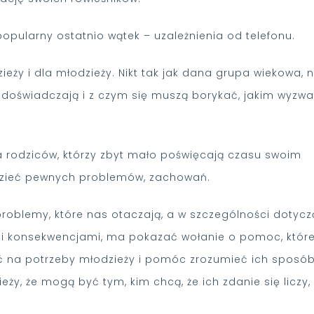
opularny ostatnio wątek – uzależnienia od telefonu.
ieży i dla młodzieży. Nikt tak jak dana grupa wiekowa, n
 doświadczają i z czym się muszą borykać, jakim wyzw
dla rodziców, którzy zbyt mało poświęcają czasu swoim
widzieć pewnych problemów, zachowań.
oblemy, które nas otaczają, a w szczególności dotycz
mi konsekwencjami, ma pokazać wołanie o pomoc, któr
wić na potrzeby młodzieży i pomóc zrozumieć ich sposó
y, że mogą być tym, kim chcą, że ich zdanie się liczy,