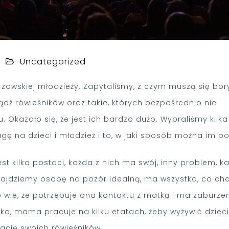
Uncategorized
rzowskiej młodzieży. Zapytaliśmy, z czym muszą się bo
dź rówieśników oraz takie, których bezpośrednio nie
 Okazało się, że jest ich bardzo dużo. Wybraliśmy kilka
ę na dzieci i młodzież i to, w jaki sposób można im p
t kilka postaci, każda z nich ma swój, inny problem, k
najdziemy osobę na pozór idealną, ma wszystko, co ch
e wie, że potrzebuje ona kontaktu z matką i ma zaburze
nka, mama pracuje na kilku etatach, żeby wyżywić dziec
ację swoich rówieśników.