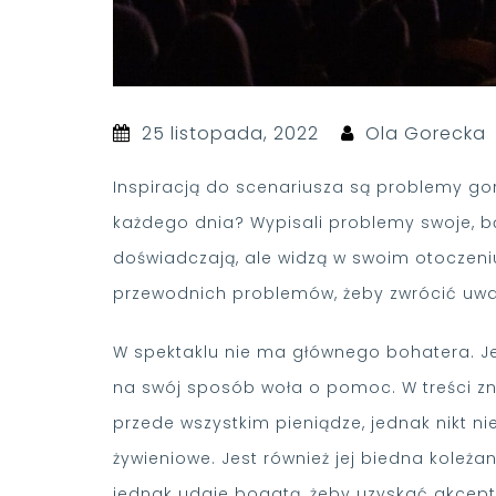
25 listopada, 2022
Ola Gorecka
Inspiracją do scenariusza są problemy go
każdego dnia? Wypisali problemy swoje, bą
doświadczają, ale widzą w swoim otoczeniu.
przewodnich problemów, żeby zwrócić uwag
W spektaklu nie ma głównego bohatera. Jes
na swój sposób woła o pomoc. W treści z
przede wszystkim pieniądze, jednak nikt ni
żywieniowe. Jest również jej biedna koleża
jednak udaje bogatą, żeby uzyskać akcept