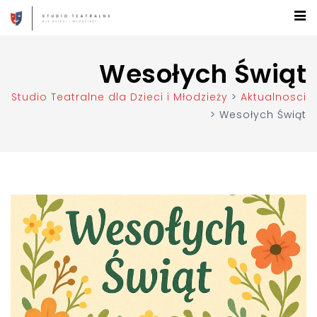
Wesołych Świąt
Studio Teatralne dla Dzieci i Młodzieży
>
Aktualnosci
>
Wesołych Świąt